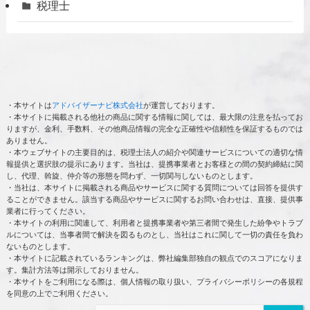
税理士
・本サイトは
アドバイザーナビ株式会社
が運営しております。
・本サイトに掲載される他社の商品に関する情報に関しては、最大限の注意を払ってお
りますが、金利、手数料、その他商品情報の完全な正確性や信頼性を保証するものでは
ありません。
・本ウェブサイトの主要目的は、税理士法人の紹介や関連サービスについての適切な情
報提供と選択肢の提示にあります。当社は、提携事業者とお客様との間の契約締結に関
し、代理、斡旋、仲介等の形態を問わず、一切関与しないものとします。
・当社は、本サイトに掲載される商品やサービスに関する質問については回答を提供す
ることができません。該当する商品やサービスに関するお問い合わせは、直接、提供事
業者に行ってください。
・本サイトの利用に関連して、利用者と提携事業者や第三者間で発生した紛争やトラブ
ルについては、当事者間で解決を図るものとし、当社はこれに関して一切の責任を負わ
ないものとします。
・本サイトに記載されているランキングは、弊社編集部独自の観点でのスコアになりま
す。集計方法等は開示しておりません。
・本サイトをご利用になる際は、個人情報の取り扱い、プライバシーポリシーの各規程
を同意の上でご利用ください。