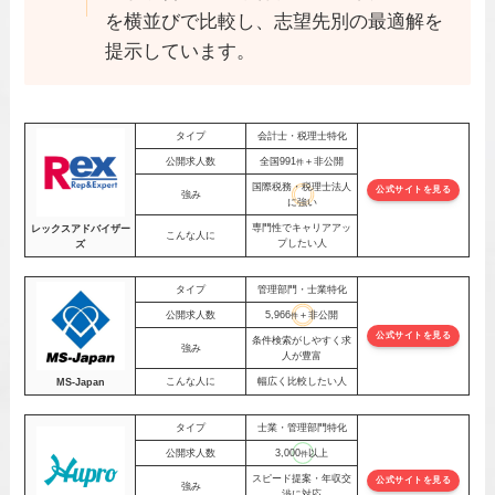
を横並びで比較し、志望先別の最適解を
提示しています。
タイプ
会計士・税理士特化
公開求人数
全国991
＋非公開
件
国際税務・税理士法人
公式サイトを見る
強み
に強い
専門性でキャリアアッ
レックスアドバイザー
こんな人に
プしたい人
ズ
タイプ
管理部門・士業特化
公開求人数
5,966
＋非公開
件
公式サイトを見る
条件検索がしやすく求
強み
人が豊富
こんな人に
幅広く比較したい人
MS-Japan
タイプ
士業・管理部門特化
公開求人数
3,000
以上
件
スピード提案・年収交
公式サイトを見る
強み
渉に対応